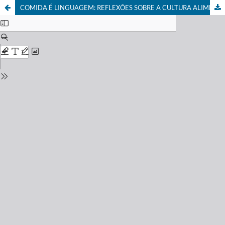
COMIDA É LINGUAGEM: REFLEXÕES SOBRE A CULTURA ALIMENTAR CAIÇARA COMO INSPIRAÇÃO PARA UMA EDUCAÇÃO DECOLONIAL