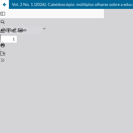
Vol. 2 No. 1 (2026): Caleidoscópio: múltiplos olhares sobre a edu