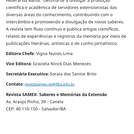
Federal da Bahia.
Destina-se a divulgar a produção
científica e acadêmica de servidores extensionistas das
diversas áreas do conhecimento, contribuindo com o
intercâmbio e promovendo a divulgação de novos saberes.
A revista tem fluxo contínuo e publica artigos
cient
ífi
cos
,
relatos de
experiências e registros da
m
emória p
or meio de
publicações literárias, artísticas e de cunho
jornalístico
.
Editora Chefe
: Vigna Nunes Lima
Vice Editora:
Graziela Ninck Dias Menezes
Secretária Executiva:
Soraia dos Santos Brito
Contato
:
revistasamex.rei@ifba.edu.br
Revista SAMEX- Saberes e Memórias da Extensão
Av. Araújo Pinho, 39 - Canela
CEP: 40.110-150 - Salvador/BA