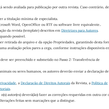
tá sendo avaliada para publicação por outra revista. Caso contrário, d
r a titulação mínima de especialista.
rosoft Word, OpenOffice ou RTF ou software livre equivalente..
ação da revista (template) descritos em
Diretrizes para Autores
.
quando possível.
 ser retirada do arquivo e da opção Propriedades, garantindo desta fo
o uma avaliação pelos pares a cega, conforme instruções disponíveis 
deve ser preenchido e submetido no Passo 2: Transferência de
nimais ou seres humanos, os autores deverão enviar a declaração de
Privacidade
, a
Declaração de Direitos Autorais
da Revista, a
Política de
toriais
.
o(s) autor(es) deverá(ão) fazer as correções requeridas em outra cor 
lterações feitas sem marcações que a distingue.