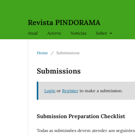
Revista PINDORAMA
Atual
Acervo
Notícias
Sobre
Home
/
Submissions
Submissions
Login
or
Register
to make a submission.
Submission Preparation Checklist
Todas as submissões devem atender aos seguintes 