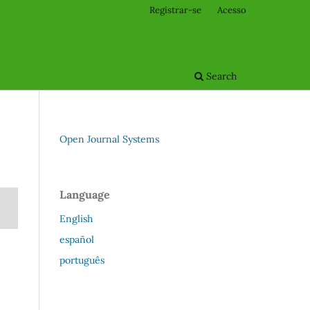
Registrar-se
Acesso
Search
Open Journal Systems
Language
English
español
português