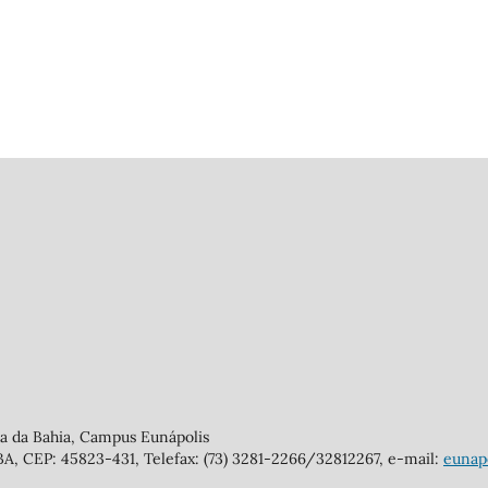
ia da Bahia, Campus Eunápolis
/BA, CEP: 45823-431, Telefax: (73) 3281-2266/32812267, e-mail:
eunapo