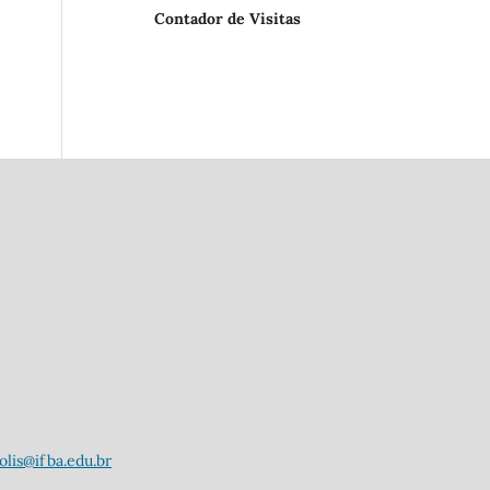
Contador de Visitas
lis@ifba.edu.br