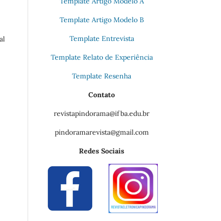
Template Artigo Modelo A
Template Artigo Modelo B
Template Entrevista
al
Template Relato de Experiência
Template Resenha
Contato
revistapindorama@ifba.edu.br
pindoramarevista@gmail.com
Redes Sociais