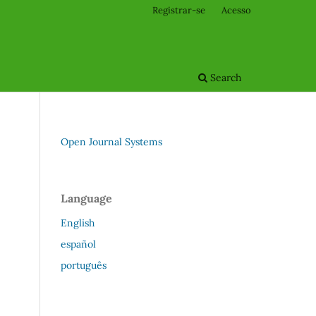
Registrar-se
Acesso
Search
Open Journal Systems
Language
English
español
português