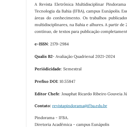
A Revista Eletrônica Multidisciplinar Pindoram
Tecnologia da Bahia (IFBA), campus Eunápolis. Ess
áreas do conhecimento. Os trabalhos publicado
multidisciplinares, na Bahia e alhures. A partir d
contínuo, de textos para publicação completament
e-ISSN
: 2179-2984
Qualis B2
- Avaliação Quadrienal 2021-2024
Periódicidade
: Semestral
Prefixo DOI:
10.55847
Editor Chefe
: Josaphat Ricardo Ribeiro Gouveia J
Contato:
revistapindorama@ifba.edu.br
Pindorama - IFBA.
Diretoria Acadêmica - campus Eunápolis