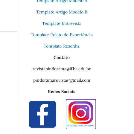
Template Artigo Modelo A
Template Artigo Modelo B
Template Entrevista
Template Relato de Experiência
Template Resenha
Contato
revistapindorama@ifba.edu.br
pindoramarevista@gmail.com
Redes Sociais