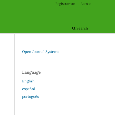
Registrar-se
Acesso
Search
Open Journal Systems
Language
English
español
português