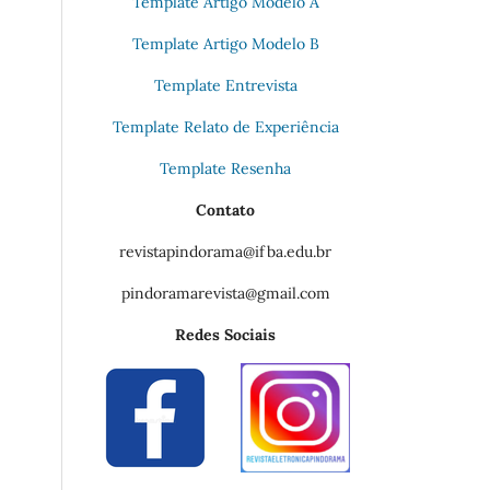
Template Artigo Modelo A
Template Artigo Modelo B
Template Entrevista
Template Relato de Experiência
Template Resenha
Contato
revistapindorama@ifba.edu.br
pindoramarevista@gmail.com
Redes Sociais