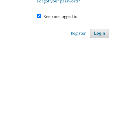
Forgot your password?
Keep me logged in
Register
Login