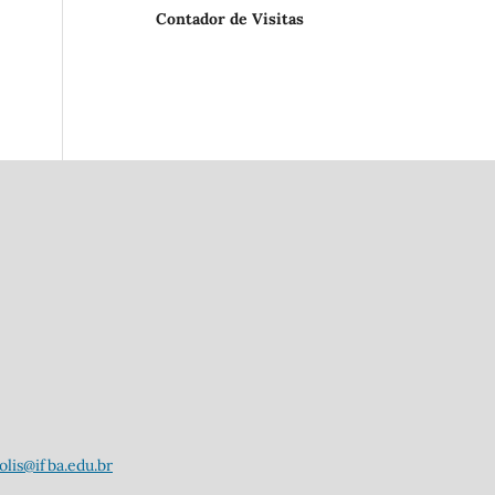
Contador de Visitas
lis@ifba.edu.br