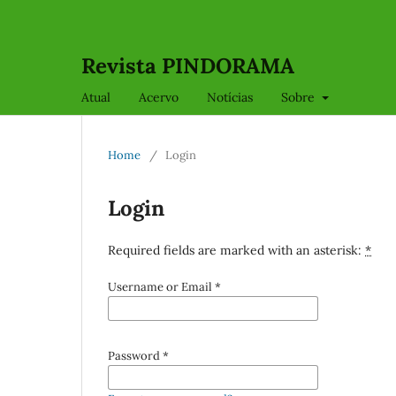
Revista PINDORAMA
Atual
Acervo
Notícias
Sobre
Home
/
Login
Login
Required fields are marked with an asterisk:
*
Username or Email
*
Password
*