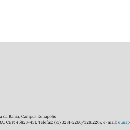
ia da Bahia, Campus Eunápolis
/BA, CEP: 45823-431, Telefax: (73) 3281-2266/32812267, e-mail:
eunapo