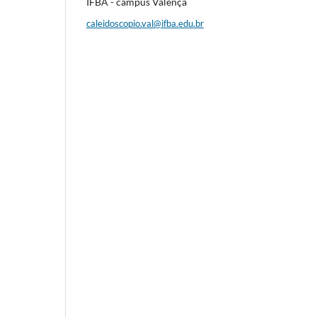
IFBA - campus Valença
caleidoscopio.val@ifba.edu.br