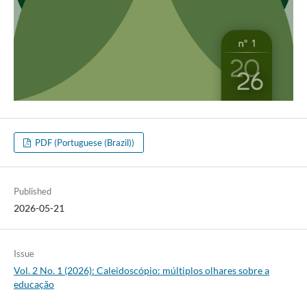
PDF (Portuguese (Brazil))
Published
2026-05-21
Issue
Vol. 2 No. 1 (2026): Caleidoscópio: múltiplos olhares sobre a
educação