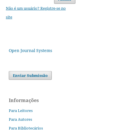
Não é um usuário? Registre-se no
site
Open Journal Systems
Enviar Submissão
Informações
Para Leitores
Para Autores
Para Bibliotecários