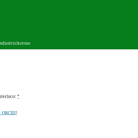
adastro/Acesso
terisco:
*
é ORCID?