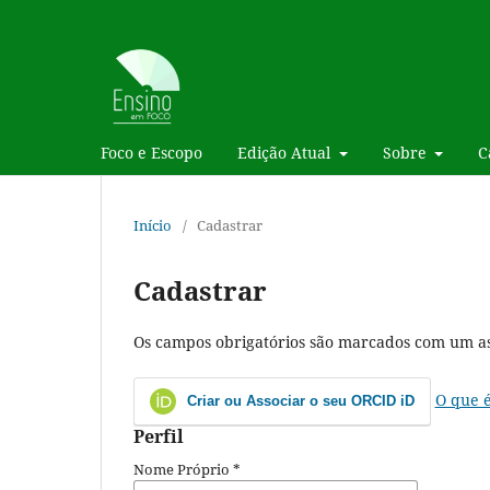
Foco e Escopo
Edição Atual
Sobre
C
Início
/
Cadastrar
Cadastrar
Os campos obrigatórios são marcados com um as
O que 
Criar ou Associar o seu ORCID iD
Perfil
Nome Próprio
*