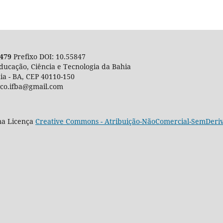
0479
Prefixo DOI: 10.55847
Educação, Ciência e Tecnologia da Bahia
ia - BA, CEP
40110-150
co.ifba@gmail.com
uma Licença
Creative Commons - Atribuição-NãoComercial-SemDeriva