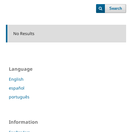
Search
No Results
Language
English
español
português
Information