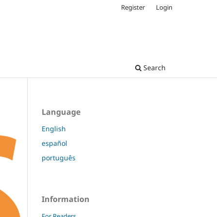
Register
Login
Search
Language
English
español
português
Information
For Readers