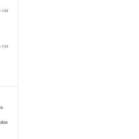
-144
-154
to
ados