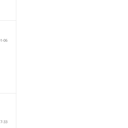
01-06
7-33