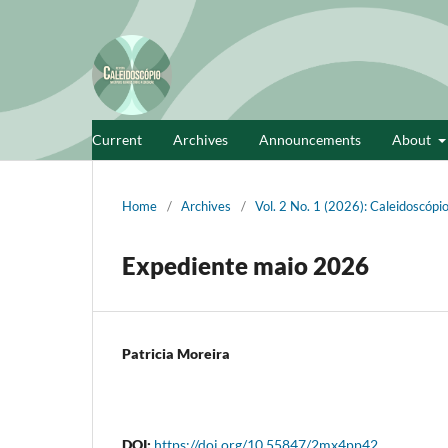
Current
Archives
Announcements
About
Home
/
Archives
/
Vol. 2 No. 1 (2026): Caleidoscópi
Expediente maio 2026
Patricia Moreira
DOI:
https://doi.org/10.55847/2mx4pp42