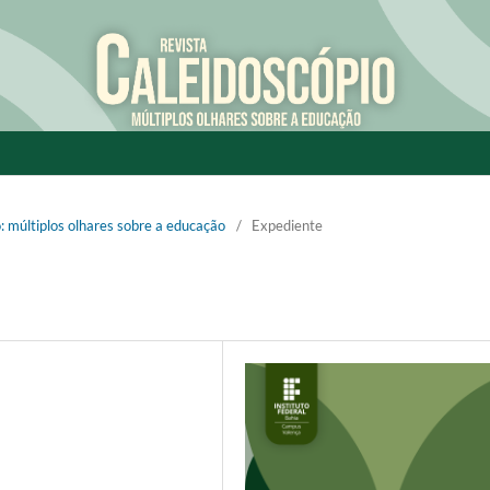
o: múltiplos olhares sobre a educação
/
Expediente