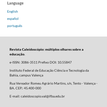
Language
English
español
português
Revista Caleidoscópio: múltiplos olhares sobre a
educação
.
e-ISSN: 3086-3511 Prefixo DOI: 10.55847
Instituto Federal de Educação Ciência e Tecnologia da
Bahia, campus Valença
Rua Vereador Romeu Agrário Martins, s/n, Tento - Valença -
BA. CEP.: 45.400-000
E-mail: caleidoscopio.val@ifba.edu.br