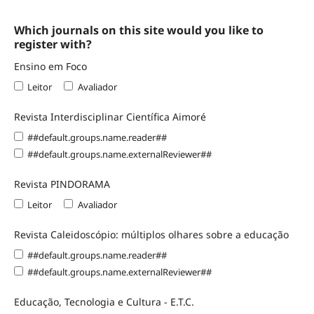
Which journals on this site would you like to
register with?
Ensino em Foco
Leitor
Avaliador
Revista Interdisciplinar Científica Aimoré
##default.groups.name.reader##
##default.groups.name.externalReviewer##
Revista PINDORAMA
Leitor
Avaliador
Revista Caleidoscópio: múltiplos olhares sobre a educação
##default.groups.name.reader##
##default.groups.name.externalReviewer##
Educação, Tecnologia e Cultura - E.T.C.