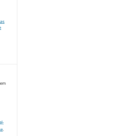
ças
e
a em
l-
se
.