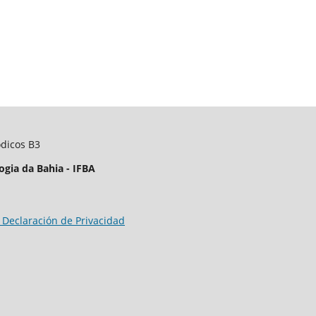
ódicos B3
ogia da Bahia - IFBA
 Declaración de Privacidad