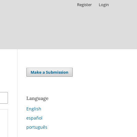
Register
Login
Make a Submission
Language
English
español
português